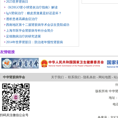
2025世界肾病日
《KDIGO肾小球肾炎治疗指南》解读
IgA肾病治疗：糖皮质激素是好还是坏？
透析患者高磷血症治疗
西南地区第十二届肾脏病学术会议在贵阳成功
上海市医学会肾脏病专科分会简介
足细胞病治疗的研究进展
2014年世界肾脏日：防治老年慢性肾脏病
友情链接
中华肾脏病学会
关于我们
-
联系我们
-
隐私条款
-
网站地图
-
站
版权所有 中华肾脏病学会
地址：
电话
扫码关注微信公众号
备案号：
京ICP