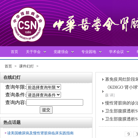
首页
关于学会
党建强会
专业园地
学术会议
首页
>
课件幻灯
>
在线幻灯
寡免疫局灶阶段
查询年限:
《KDIGO 肾
查询条件:
森 译]
查询内容:
慢性肾脏病的诊
卫生部腹膜透析
卫生部腹膜透析
热点话题
读美国糖尿病及慢性肾脏病临床实践指南
9
3