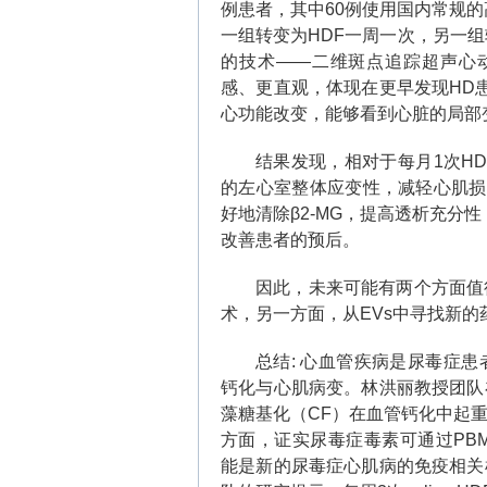
例患者，其中
60
例使用国内常规的
一组转变为
HDF
一周一次，另一组
的技术
——
二维斑点追踪超声心
感、更直观，体现在更早发现
HD
心功能改变，能够看到心脏的局部
结果发现，相对于每月
1
次
HD
的左心室整体应变性，减轻心肌损
好地清除
β2-MG
，提高透析充分性
改善患者的预后。
因此，未来可能有两个方面值
术，另一方面，从
EVs
中寻找新的
总结
:
心血管疾病是尿毒症患
钙化与心肌病变。林洪丽教授团队
藻糖基化（
CF
）在血管钙化中起
方面，证实尿毒症毒素可通过
PBM
能是新的尿毒症心肌病的免疫相关