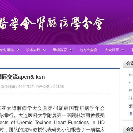
专业园地
学术会议
继续教育
地方专委会
大众科普
会
中
国际交流apcn& ksn
中
添加时间：2024/12/4 点击次数：52168
中
论
酒
届亚太肾脏病学大会暨第
44
届韩国肾脏病学年会
参
尔举行。大连医科大学附属第一医院林洪丽教授受
fects of Uremic Toxinon Heart Functions in HD
会
时，团队的沈楠教授代表研究小组报告了一项临床