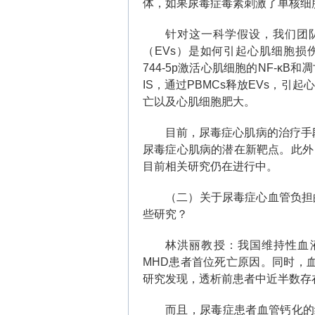
体，如果尿毒症毒素刺激了单核细
针对这一科学假设，我们团
（
EVs
）是如何引起心肌细胞损
744-5p
激活心肌细胞的
NF-κB
和凋
IS
，通过
PBMCs
释放
EVs
，引起心
亡以及心肌细胞肥大。
目前，尿毒症心肌病的治疗手
尿毒症心肌病的潜在新靶点。此外
目前相关研究仍在进行中。
（二）关于尿毒症心血管负担
些研究？
林洪丽教授：我国维持性血
MHD
患者首位死亡原因。同时，
研究发现，透析前患者中近半数存
而且，尿毒症患者血管钙化的