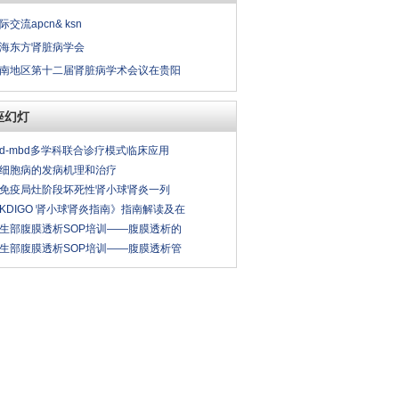
际交流apcn& ksn
海东方肾脏病学会
南地区第十二届肾脏病学术会议在贵阳
座幻灯
kd-mbd多学科联合诊疗模式临床应用
细胞病的发病机理和治疗
免疫局灶阶段坏死性肾小球肾炎一列
KDIGO 肾小球肾炎指南》指南解读及在
生部腹膜透析SOP培训——腹膜透析的
生部腹膜透析SOP培训——腹膜透析管