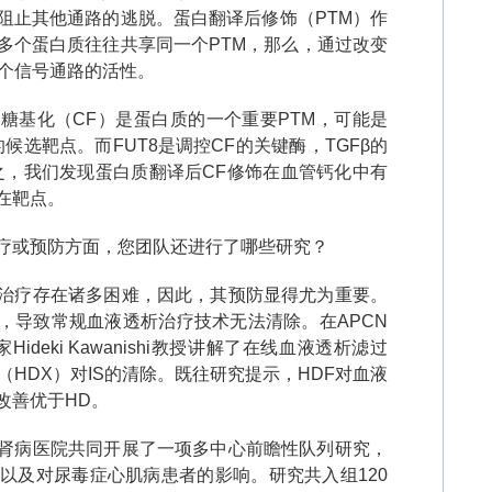
阻止其他通路的逃脱。蛋白翻译后修饰（
PTM
）作
多个蛋白质往往共享同一个
PTM
，那么，通过改变
个信号通路的活性。
藻糖基化（
CF
）是蛋白质的一个重要
PTM
，可能是
的候选靶点。而
FUT8
是调控
CF
的关键酶，
TGFβ
的
之，我们发现蛋白质翻译后
CF
修饰在血管钙化中有
在靶点。
疗或预防方面，您团队还进行了哪些研究？
治疗存在诸多困难，因此，其预防显得尤为重要。
，导致常规血液透析治疗技术无法清除。在
APCN
家
Hideki Kawanishi
教授讲解了在线血液透析滤过
（
HDX
）对
IS
的清除。既往研究提示，
HDF
对血液
改善优于
HD
。
肾病医院共同开展了一项多中心前瞻性队列研究，
以及对尿毒症心肌病患者的影响。研究共入组
120