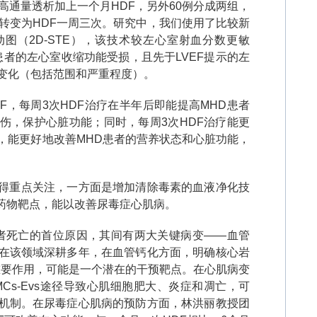
高通量透析加上一个月
HDF
，另外
60
例分成两组，
转变为
HDF
一周三次。研究中，我们使用了比较新
动图（
2D-STE
），该技术较左心室射血分数更敏
患者的左心室收缩功能受损，且先于
LVEF
提示的左
变化（包括范围和严重程度）。
F
，每周
3
次
HDF
治疗在半年后即能提高
MHD
患者
伤，保护心脏功能；同时，每周
3
次
HDF
治疗能更
，能更好地改善
MHD
患者的营养状态和心脏功能，
得重点关注，一方面是增加清除毒素的血液净化技
药物靶点，能以改善尿毒症心肌病。
者死亡的首位原因，其间有两大关键病变
——
血管
在该领域深耕多年，在血管钙化方面，明确核心岩
重要作用，可能是一个潜在的干预靶点。在心肌病变
Cs-Evs
途径导致心肌细胞肥大、炎症和凋亡，可
机制。在尿毒症心肌病的预防方面，林洪丽教授团