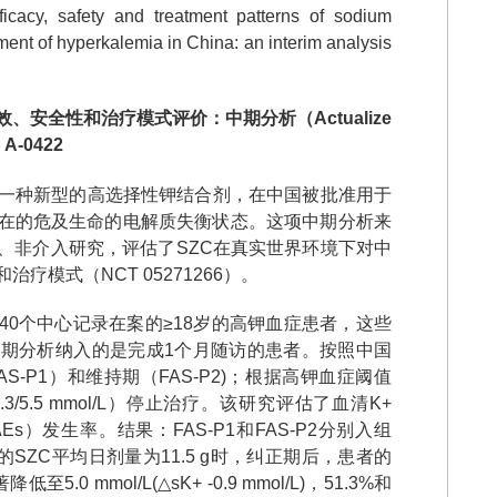
ficacy, safety and treatment patterns of sodium
ent of hyperkalemia in China: an interim analysis
效、安全性和治疗模式评价：中期分析（
Actualize
: A-0422
一种新型的高选择性钾结合剂，在中国被批准用于
在的危及生命的电解质失衡状态。这项中期分析来
、非介入研究，评估了
SZC
在真实世界环境下对中
和治疗模式（
NCT 05271266
）。
40
个中心记录在案的
≥18
岁的高钾血症患者，这些
中期分析纳入的是完成
1
个月随访的患者。按照中国
AS-P1
）和维持期（
FAS-P2)
；根据高钾血症阈值
.3/5.5 mmol/L
）停止治疗。该研究评估了血清
K+
AEs
）发生率。结果：
FAS-P1
和
FAS-P2
分别入组
的
SZC
平均日剂量为
11.5 g
时，纠正期后，患者的
著降低至
5.0 mmol/L(
△
sK+ -0.9 mmol/L)
，
51.3%
和