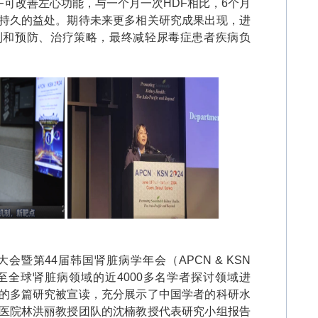
F
可改善左心功能，与一个月一次
HDF
相比，
6
个月
持久的益处。期待未来更多相关研究成果出现，进
制和预防、治疗策略，最终减轻尿毒症患者疾病负
大会暨第
44
届韩国肾脏病学年会（
APCN & KSN
至全球肾脏病领域的近
4000
多名学者探讨领域进
的多篇研究被宣读，充分展示了中国学者的科研水
医院林洪丽教授团队的沈楠教授代表研究小组报告