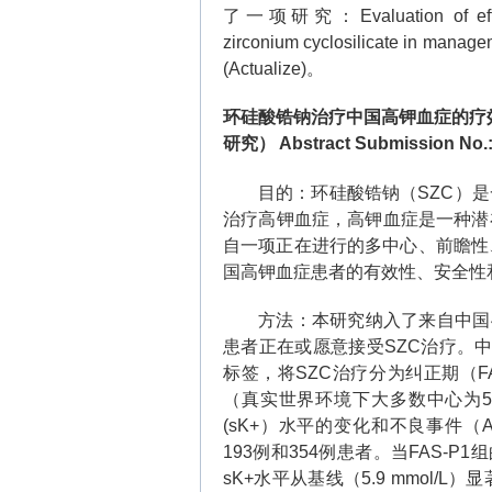
了一项研究：
Evaluation of ef
zirconium cyclosilicate in managem
(Actualize)
。
环硅酸锆钠治疗中国高钾血症的疗
研究）
Abstract Submission No.
目的：环硅酸锆钠（
SZC
）是
治疗高钾血症，高钾血症是一种潜
自一项正在进行的多中心、前瞻性
国高钾血症患者的有效性、安全性
方法：本研究纳入了来自中国
患者正在或愿意接受
SZC
治疗。
标签，将
SZC
治疗分为纠正期（
F
（真实世界环境下大多数中心为
5
(sK+
）水平的变化和不良事件（
193
例和
354
例患者。当
FAS-P1
组
sK+
水平从基线（
5.9 mmol/L
）显