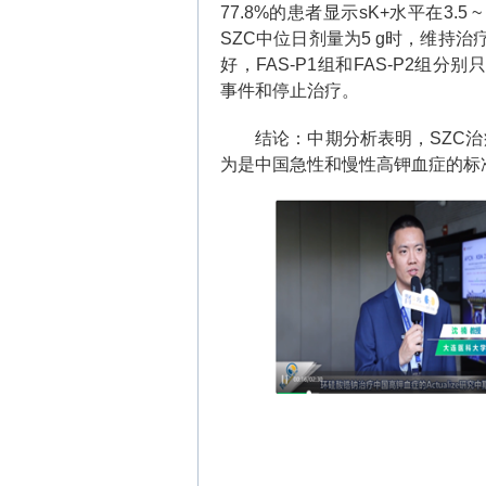
77.8%
的患者显示
sK+
水平在
3.5 ~
SZC
中位日剂量为
5 g
时，维持治
好，
FAS-P1
组和
FAS-P2
组分别只
事件和停止治疗。
结论：中期分析表明，
SZC
治
为是中国急性和慢性高钾血症的标