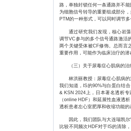
路，单独封锁任何一条通路并不能
为细胞信号转导的重要组成部分，
PTM
的一种形式，可以同时调节多
通过研究我们发现，核心岩
调节
VC
参与的多个信号通路激活
两个关键受体被
CF
修饰。总而言
重要作用，可能作为临床治疗的潜
（三）关于尿毒症心肌病的治
林洪丽教授：尿毒症心肌病的
我们知道，
IS
的
90%
与白蛋白结合
& KSN 2024
上，日本著名透析专
（
online HDF
）和延展性血液透析
透析患者左心室肥厚和收缩功能的
因此，我们团队与大连瑞凯尔
比较不同频次
HDF
对于
IS
的清除，