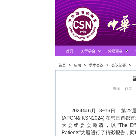
首页
关于学会
党建强会
>
>
>
>
首页
新闻
学术会议
会议纪要
来源： 作者： 
2024
年
6
月
13~16
日，第
22
(APCN& KSN2024)
在韩国首都首
大会组委会邀请，以
“The Ef
Patients”
为题进行了精彩报告；同