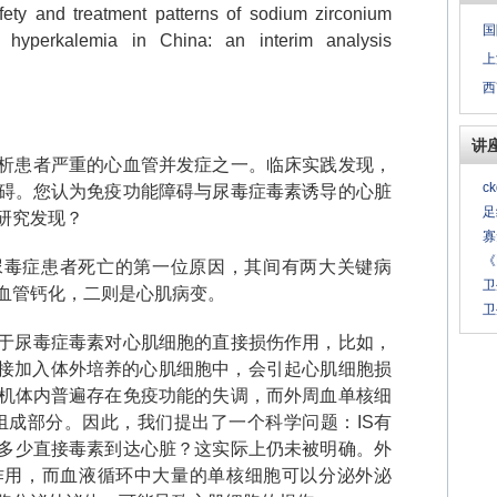
afety and treatment patterns of sodium zirconium
国
f hyperkalemia in China: an interim analysis
上
西
讲
析患者严重的心血管并发症之一。临床实践发现，
c
碍。您认为免疫功能障碍与尿毒症毒素诱导的心脏
足
研究发现？
寡
《
尿毒症患者死亡的第一位原因，其间有两大关键病
卫
血管钙化，二则是心肌病变。
卫
于尿毒症毒素对心肌细胞的直接损伤作用，比如，
接加入体外培养的心肌细胞中，会引起心肌细胞损
机体内普遍存在免疫功能的失调，而外周血单核细
组成部分。因此，我们提出了一个科学问题：
IS
有
多少直接毒素到达心脏？这实际上仍未被明确。外
作用，而血液循环中大量的单核细胞可以分泌外泌