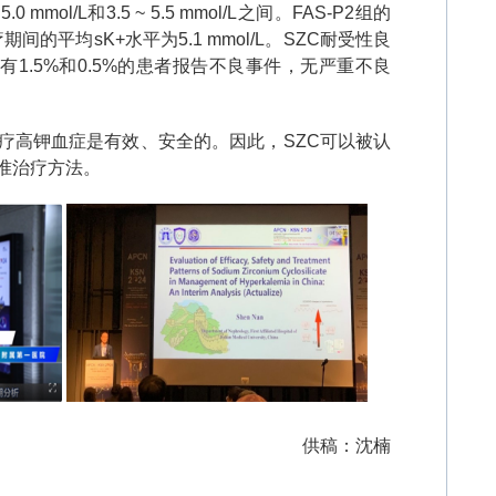
 5.0 mmol/L
和
3.5 ~ 5.5 mmol/L
之间。
FAS-P2
组的
疗期间的平均
sK+
水平为
5.1 mmol/L
。
SZC
耐受性良
有
1.5%
和
0.5%
的患者报告不良事件，无严重不良
疗高钾血症是有效、安全的。因此，
SZC
可以被认
准治疗方法。
供稿：沈楠