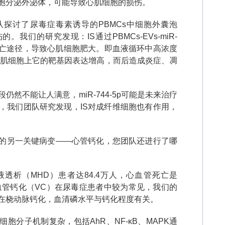
胞分泌外泌体，可能导致心肌细胞的损伤。
队探讨了尿毒症毒素诱导的
PBMCs
中细胞外囊泡
伤的。我们的研究发现：
IS
通过
PBMCs-EVs-miR-
亡途径，导致心肌细胞肥大。即血液循环中高浓度
肌细胞上它的靶基因表达增高，而后造成炎症、凋
段仍然不能让人满意，
miR-744-5p
可能是未来治疗
，我们团队研究发现，
IS
对成纤维细胞也有作用，
的另一关键病变
——
心管钙化，您团队还进行了哪
液透析（
MHD
）患者达
84.4
万人，心血管死亡是
血管钙化（
VC
）在尿毒症患者中较为常见，我们的
在桡动脉钙化，血清磷水平与钙化程度有关。
细胞分子机制复杂，包括
AhR
、
NF-κB
、
MAPK
通