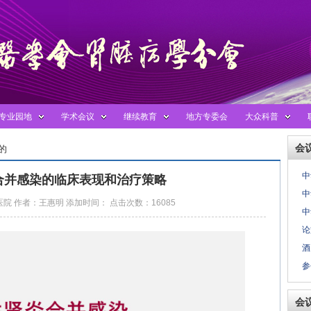
专业园地
学术会议
继续教育
地方专委会
大众科普
会
的
中
合并感染的临床表现和治疗策略
中
院 作者：王惠明 添加时间： 点击次数：16085
中
论
酒
参
会