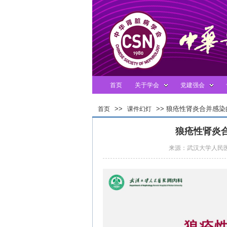
首页
关于学会
党建强会
>>
>> 狼疮性肾炎合并感染
首页
课件幻灯
临床表现和治疗策略
狼疮性肾炎
来源：武汉大学人民医