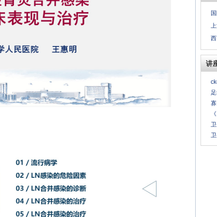
国
上
西
讲
c
足
寡
《
卫
卫