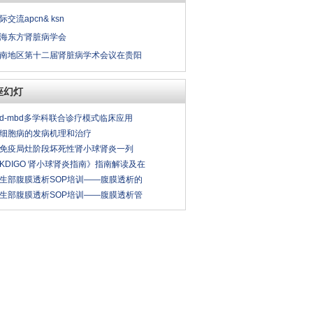
际交流apcn& ksn
海东方肾脏病学会
南地区第十二届肾脏病学术会议在贵阳
座幻灯
kd-mbd多学科联合诊疗模式临床应用
细胞病的发病机理和治疗
免疫局灶阶段坏死性肾小球肾炎一列
KDIGO 肾小球肾炎指南》指南解读及在
生部腹膜透析SOP培训——腹膜透析的
生部腹膜透析SOP培训——腹膜透析管