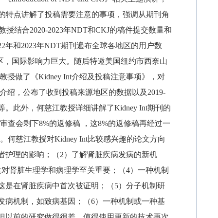
际期刊的特点讲解了投稿需要注意的事项，强调从期刊角
授结合2020-2023年NDT和CKJ的稿件提交数量和
2年和2023年NDT期刊遍布全球各地区的用户数
地区，国际影响力巨大。随后特邀美国纽约市西奈山
江教授做了《Kidney Int介绍及投稿注意事项》，对
了详细介绍，公布了收到投稿来源地区的数据以及2019-
。此外，何慈江教授详细讲解了Kidney Int期刊的
步审查会剩下8%的返修稿 ，这8%的返修稿再经过一
慈江教授对Kidney Int比较感兴趣的论文方向
患者护理的影响；（2）了解肾脏疾病发病的新机
这对肾脏生理学和病理学至关重要；（4）一种机制
这是在肾脏疾病中首次被证明；（5）分子机制研
发病机制，如致病基因；（6）一种机制或一种基
但以前的研究做得很差。值得使用更新的技术再次