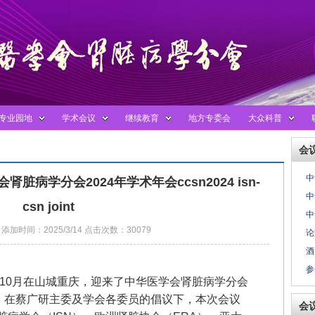
专业园地
学术会议
继续教育
地方专委会
大众科普
会
中
脏病学分会2024年学术年会ccsn2024 isn-
中
csn joint
中
添加时间：2025/3/14 点击次数：30079
论
酒
参
年10月在山城重庆，迎来了中华医学会肾脏病学分会
24）。在蔡广研主委及学会各委员的倡议下，本次会议
会