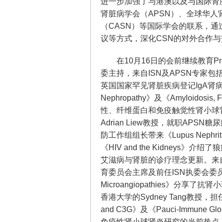
进一步加强了与港澳以及与国际肾脏
肾脏病学会（APSN）、全球华人
（CASN）等国际学会的联系，
议等方式，深化CSN的对外合作
在10月16日的会前继续教育Primer 
委主持，来自ISN及APSN专家包括：
英国国家罕见肾脏疾病登记IgA肾病罕
Nephropathy
》及《
Amyloidosis, F
性、纤维蛋白和免疫触觉性肾小球
Adrian Liew教授，就职AP
防工作组组长带来《Lupus Nephritis
《HIV and the Kidney
艾滋病与肾脏的诊疗理念更新。来自悉尼
育委员会主席及前任ISN执委会委员，讲授
Microangiopathies》
香港大学的Sydney Tang教授，担任A
and C3G
》及《
Pauci-Immune
免疫性肾小球肾炎研究的当前热点，来