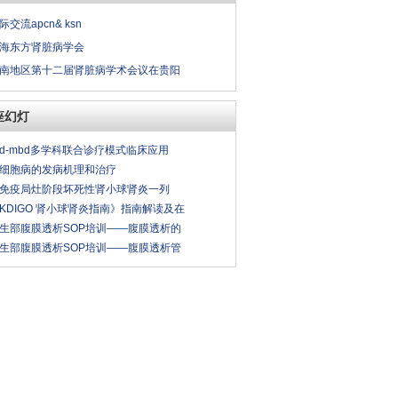
际交流apcn& ksn
海东方肾脏病学会
南地区第十二届肾脏病学术会议在贵阳
座幻灯
kd-mbd多学科联合诊疗模式临床应用
细胞病的发病机理和治疗
免疫局灶阶段坏死性肾小球肾炎一列
KDIGO 肾小球肾炎指南》指南解读及在
生部腹膜透析SOP培训——腹膜透析的
生部腹膜透析SOP培训——腹膜透析管