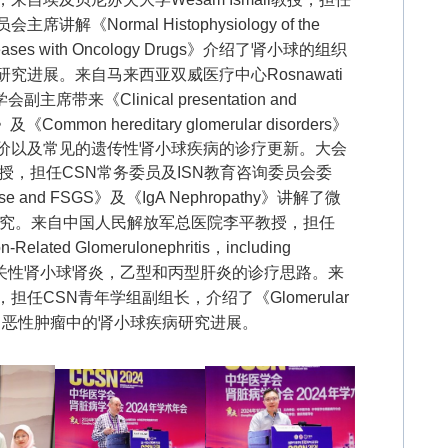
Normal Histophysiology of the
seases with Oncology Drugs》介绍了肾小球的组织
进展。来自马来西亚双威医疗中心Rosnawati
带来《Clinical presentation and
》及《
Common hereditary glomerular disorders
》
价以及常见的遗传性肾小球疾病的诊疗更新。大会
授，担任CSN常务委员及ISN教育咨询委员会委
e and FSGS
》
及《IgA Nephropathy》讲解了微
沿研究。来自中国人民解放军总医院李平教授，担任
ated Glomerulonephritis，including
授了感染相关性肾小球肾炎，乙型和丙型肝炎的诊疗思路。来
任CSN青年学组副组长，介绍了《Glomerular
ies》讲解了恶性肿瘤中的肾小球疾病研究进展。