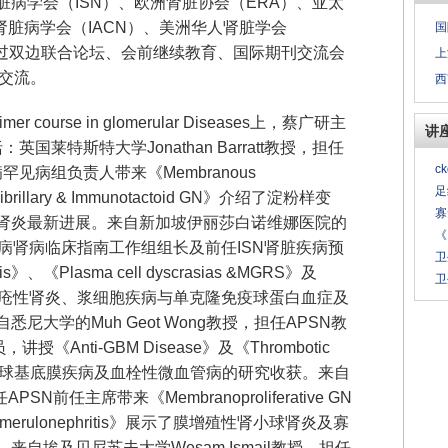
病学会（ISN）、欧洲肾脏协会（ERA）、亚太
肾脏病学会（IACN）、美洲华人肾脏学会
国
通过双边联合论坛、会前继续教育、国际期刊交流会
上
与交流。
西
course in glomerular Diseases上，蔡广研主
讲
英国莱特斯特大学Jonathan Barratt教授，担任
c
见病组负责人带来《Membranous
足
ibrillary & Immunotactoid GN
》
介绍了淀粉样变
寡
肾炎最新进展。来自新加坡伊丽莎白诺维娜医院的
《
SN糖尿病肾病临床指南工作组组长及前任ISN肾脏疾病预
卫
》、《Plasma cell dyscrasias &MGRS》及
卫
s》介绍了狼疮性肾炎、浆细胞疾病与单克隆免疫球蛋白血症及
大学的Muh Geot Wong教授，担任APSN教
《Anti-GBM Disease
》
及《Thrombotic
分享了抗肾小球基底膜疾病及血栓性微血管病的研究收获。来自
PSN前任主席带来《Membranoproliferative GN
 Glomerulonephritis》展示了膜增殖性肾小球肾炎及寡
自埃及贝尼苏夫大学Wesam Ismail教授，担任