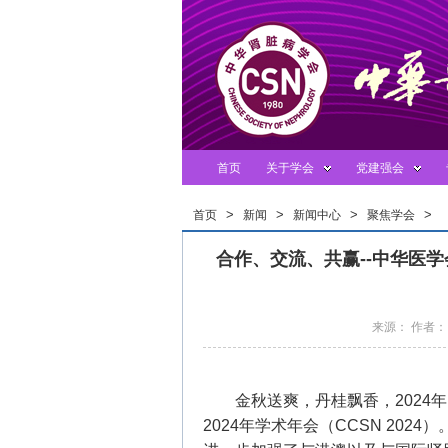
首页
关于学会
党建强会
>
>
>
>
首页
新闻
新闻中心
聚焦学会
合作、交流、共赢--中华医学会肾
来源： 作者： 
金秋送爽，丹桂飘香，2024
2024年学术年会（CCSN 20