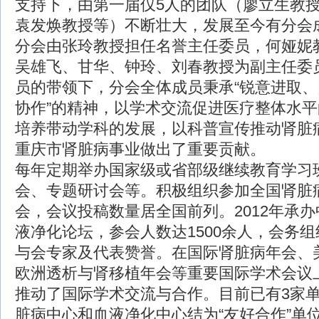
支持下，由第一届仅5人的团队（廖立生教
袁发焕教授等）不断壮大，发展至今有分会成
分会由张玲教授担任名誉主任委员，何娅妮
吴雄飞、甘华、钟玲、刘春教授为副主任委
员的带领下，分会全体成员秉承“锐意进取
协作”的精神，以学术交流促进医疗整体水
培养带动学科的发展，以科普宣传推动肾脏
重庆市肾脏病事业做出了重要贡献。
每年定期举办国家级或省部级继续教育学习
会、专题研讨会等。积极组织参加全国肾脏
会，会议投稿数量居全国前列。2012年承
液净化论坛，参会人数达1500余人，会务
与会专家及代表赞誉。在国际肾脏病年会、
欧洲透析与肾移植年会等重要国际学术会议
推动了国际学术交流与合作。目前已有3家
脏病中心和血液净化中心结为“友好合作”单