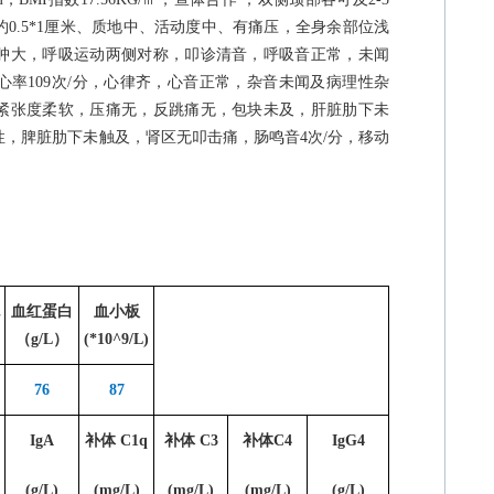
约
0.5*1
厘米、质地中、活动度中、有痛压，全身余部位浅
肿大，呼吸运动两侧对称，叩诊清音，呼吸音正常，未闻
心率
109
次
/
分，心律齐，心音正常，杂音未闻及病理性杂
紧张度柔软，压痛无，反跳痛无，包块未及，肝脏肋下未
性，脾脏肋下未触及，肾区无叩击痛，肠鸣音
4
次
/
分，移动
血红蛋白
血小板
（
g/L
）
(*10^9/L)
76
87
IgA
补体
C1q
补体
C3
补体
C4
IgG4
(g/L)
(mg/L)
(mg/L)
(mg/L)
(g/L)