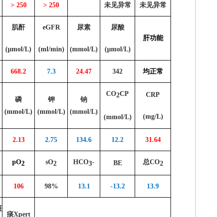
> 250
> 250
未见异常
未见异常
肌酐
eGFR
尿素
尿酸
肝功能
(
μ
mol/L)
(ml/min)
(mmol/L)
(
μ
mol/L)
668.2
7.3
24.47
342
均正常
CO
CP
CRP
2
磷
钾
钠
(mmol/L)
(mmol/L)
(mmol/L)
(mg/L)
(mmol/L)
2.13
2.75
134.6
12.2
31.64
pO
sO
HCO
-
总
CO
BE
2
2
2
3
106
98%
13.1
-13.2
13.9
斑
痰
Xpert