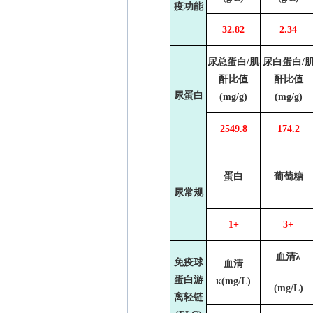
疫功能
32.82
2.34
尿总蛋白
/
肌
尿白蛋白
/
酐比值
酐比值
尿蛋白
(mg/g)
(mg/g)
2549.8
174.2
蛋白
葡萄糖
尿常规
1+
3+
血清λ
免疫球
血清
蛋白游
κ
(mg/L)
(mg/L)
离轻链