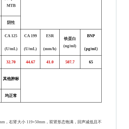
MTB
阴性
CA 125
CA 199
ESR
BNP
铁蛋白
(ng/ml)
(U/mL)
(U/mL)
(mm/h)
（
pg/ml
）
32.70
44.67
41.0
507.7
65
其他肿标
均正常
mm
，右肾大小
119
×
50mm
，双肾形态饱满，回声减低且不