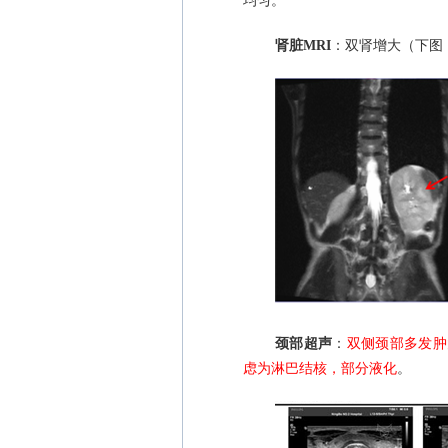
均匀。
肾脏
MRI
：双肾增大（下图
颈部超声
：
双侧颈部多发肿
虑为淋巴结核，部分液化
。