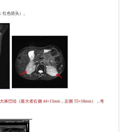
：红色箭头）。
大淋巴结（最大者右侧
44
×
15mm
，左侧
55
×
18mm
），考