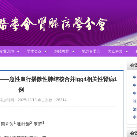
专业园地
学术会议
继续教育
地方专委会
大众科普
会
中
 ——急性血行播散性肺结核合并igg4相关性肾病1
中
例
中
加时间：2025/12/18 点击次数：28314
论
酒
参
1
2
1
周芳芳
张叶娜
罗群
会