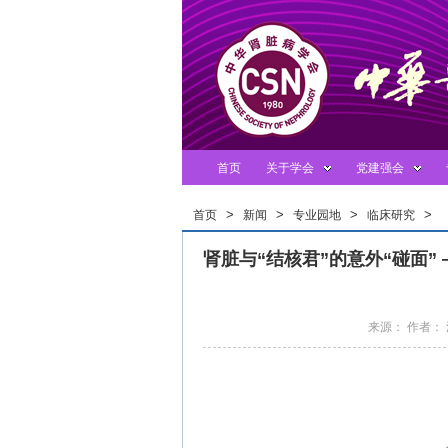
首页
关于学会
党建强会
>
>
>
>
首页
新闻
专业园地
临床研究
肾脏与“结核君”的意外“碰面”
来源： 作者： 添