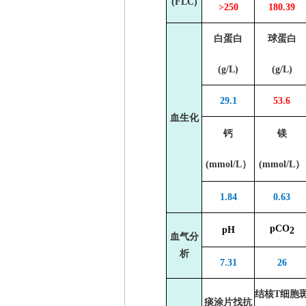
(FLC)
>250
180.39
白蛋白
球蛋白
(g/L)
(g/L)
29.1
53.6
血生化
钙
镁
(mmol/L
）
(mmol/L
）
1.84
0.63
pCO
pH
2
血气分
析
7.31
26
结核
T
细胞
痰涂片找抗