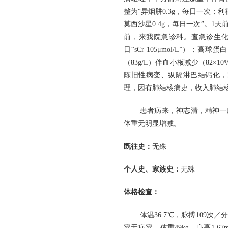
整为“异烟肼
0.3g
，每日一次；利
莫西沙星
0.4g
，每日一次”。
1
天
前，来我院急诊科。查急诊生化
日“
sCr 105
μ
mol/L
”）；高球蛋
（
83g/L
）伴血小板减少（
82
×
10
⁹
陈旧性病变、纵隔淋巴结钙化，
理，因有肺结核病史，收入肺结
患者病来，神志清，精神一
体重无明显增减。
既往史：
无殊
个人史、家族史：
无殊
体格检查：
体温
36.7
℃，脉搏
109
次／
容无病容，体重
49kg
，身高
1.67