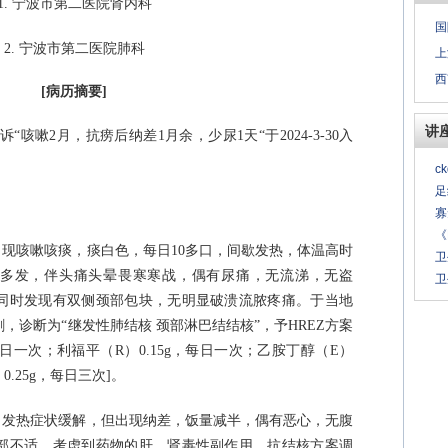
1.
宁波市第二医院肾内科
国
2.
宁波市第二医院肺科
上
西
[
病历摘要
]
讲
诉“咳嗽
2
月，抗痨后纳差
1
月余，少尿
1
天“于
2024-3-30
入
c
足
寡
《
出现咳嗽咳痰，痰白色，每日
10
多口，间歇发热，体温高时
卫
间多发，伴头痛头晕畏寒寒战，偶有尿痛，无流涕，无盗
卫
同时发现有双侧颈部包块，无明显破溃流脓疼痛。于当地
，诊断为“继发性肺结核 颈部淋巴结结核”，予
HREZ
方案
日一次；利福平（
R
）
0.15g
，每日一次；乙胺丁醇（
E
）
）
0.25g
，每日三次
]
。
、发热症状缓解，但出现纳差，饭量减半，偶有恶心，无腹
部不适。考虑到药物的肝、肾毒性副作用，抗结核方案调