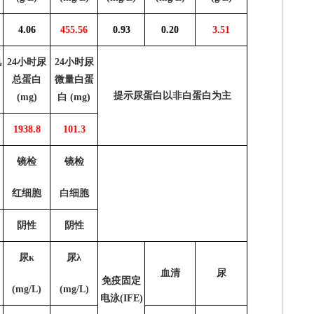
4.06
455.56
0.93
0.20
3.51
肌
24
小时尿
24
小时尿
总蛋白
微量白蛋
提示尿蛋白以非白蛋白为主
(mg)
白
(mg)
1938.8
101.3
镜检
镜检
红细胞
白细胞
阴性
阴性
尿
κ
尿λ
血清
尿
免疫固定
(mg/L)
(mg/L)
电泳
(IFE)