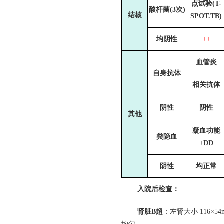
点试验
(T-
酸杆菌
(3
次
)
结核
SPOT.TB)
均阴性
++
血管炎
自身抗体
相关抗体
阴性
阴性
其他
凝血功能
粪隐血
+DD
阴性
均正常
入院后检查：
肾脏
B
超
：左肾大小
116
×
54