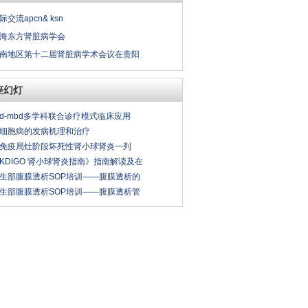
际交流apcn& ksn
海东方肾脏病学会
南地区第十二届肾脏病学术会议在贵阳
座幻灯
kd-mbd多学科联合诊疗模式临床应用
细胞病的发病机理和治疗
免疫局灶阶段坏死性肾小球肾炎一列
KDIGO 肾小球肾炎指南》指南解读及在
生部腹膜透析SOP培训——腹膜透析的
生部腹膜透析SOP培训——腹膜透析管