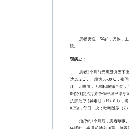
患者男性，
56
岁，汉族，主
院。
现病史：
患者
2
个月前无明显诱因下
达
39.2
℃，一般为
38-39
℃，夜
汗，无咯血，无胸闷胸痛气促，
医院住院治疗并予颈部淋巴结穿刺
抗痨治疗
[
异烟肼（
H
）
0.1g
，每
0.25g
，每日一次；吡嗪酰胺（
Z
治疗约
1
个月后，患者咳嗽
痛呕吐，半月前纳差加重，伴胃