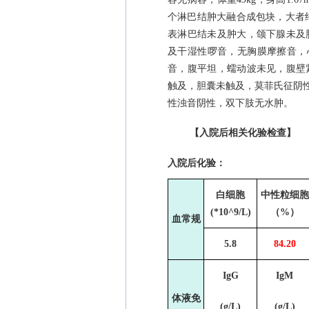
个淋巴结肿大融合成包块，大者
表淋巴结未及肿大，颌下腺未及
及干湿性啰音，无胸膜摩擦音，
音，腹平坦，蠕动波未见，腹壁
触及，胆囊未触及，莫菲氏征阴
性浊音阴性，双下肢无水肿。
【入院后相关化验检查】
入院后化验：
白细胞
中性粒细胞
(*10^9/L)
（
%
）
血常规
5.8
84.20
IgG
IgM
体液免
(g/L)
(g/L)