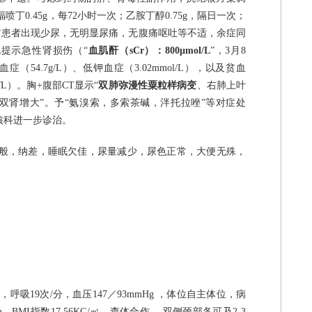
福喷丁
0.45g
，每
72
小时一次；乙胺丁醇
0.75g
，隔日一次；
前患者出现少尿，无明显尿痛，无腹痛呕吐等不适，余症同
提示急性肾损伤（“
血肌酐（
sCr
）：
800
μ
mol/L
”，
3
月
8
白血症（
54.7g/L
）、低钾血症（
3.02mmol/L
），以及贫血
/L
）。胸
+
腹部
CT
显示“
双肺弥漫性粟粒样病变
、右肺上叶
双肾增大”。予“氨溴索，多索茶碱，泮托拉唑”等对症处
核科进一步诊治。
般，纳差，睡眠欠佳，尿量减少，尿色正常，大便无殊，
分，呼吸
19
次
/
分，血压
147
／
93mmHg
，体位自主体位，病
m
，
BMI
指数
17.56KG/
㎡，查体合作 ，双侧颈部各可及
2-3