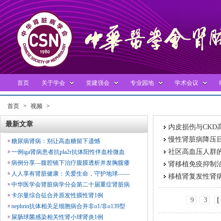
首页
关于学会
党建强会
专业园地
学术会议
首页
>
视频
>
最新文章
内皮损伤与CKD高
慢性肾脏病降压
糖尿病肾病：别让高血糖留下遗憾
社区高血压人群
一例iga肾病患者抗pla2r抗体阳性伴血栓微血
病例分享—腹腔镜下治疗腹膜透析并发胸腹瘘
肾移植免疫抑制
人人享有肾脏健康：关爱生命，守护地球——
移植肾复发性肾
中华医学会肾脏病学分会第二十届重症肾脏病
卡尔曼综合征合并原发性膜性肾1例
9
3
[
nephrin抗体相关足细胞病合并非o1/非o139型
屎肠球菌感染相关性肾小球肾炎1例